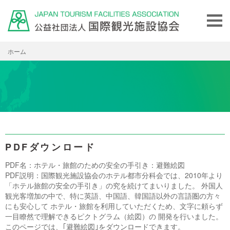
ホーム
PDFダウンロード
PDF名：ホテル・旅館のための安全の手引き：避難絵図
PDF説明：国際観光施設協会のホテル都市分科会では、2010年より
「ホテル旅館の安全の手引き」の究を続けてまいりました。 外国人
観光客増加の中で、特に英語、中国語、韓国語以外の言語圏の方々
にも安心して ホテル・旅館を利用していただくため、文字に頼らず
一目瞭然で理解できるピクトグラム（絵図）の 開発を行いました。
このページでは、｢避難絵図｣をダウンロードできます。