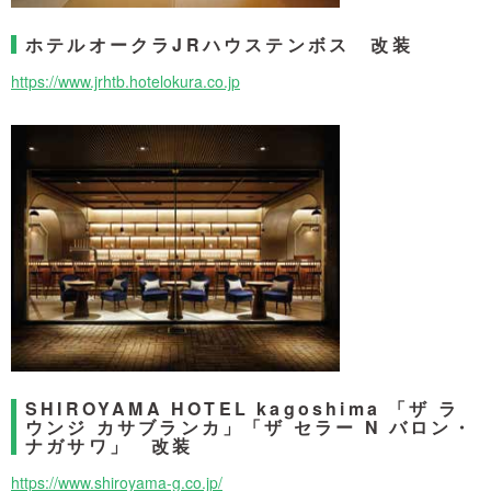
ホテルオークラJRハウステンボス 改装
https://www.jrhtb.hotelokura.co.jp
SHIROYAMA HOTEL kagoshima 「ザ ラ
ウンジ カサブランカ」「ザ セラー N バロン・
ナガサワ」 改装
https://www.shiroyama-g.co.jp/