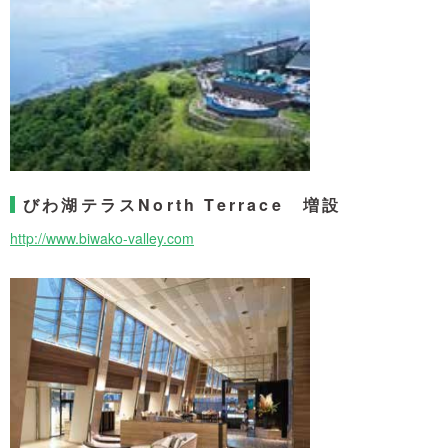
びわ湖テラスNorth Terrace 増設
http://www.biwako-valley.com