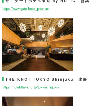
ザ・ゲートホテル東京 by HULIC 新築
https://www.gate-hotel.jp/tokyo/
THE KNOT TOKYO Shinjuku 改修
https://hotel-the-knot.jp/tokyoshinjuku/