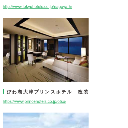
http://www.tokyuhotels.co.jp/nagoya-h/
びわ湖大津プリンスホテル 改装
https://www.princehotels.co.jp/otsu/