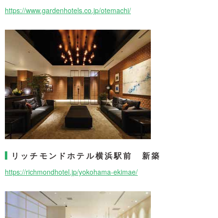
https://www.gardenhotels.co.jp/otemachi/
リッチモンドホテル横浜駅前 新築
https://richmondhotel.jp/yokohama-ekimae/