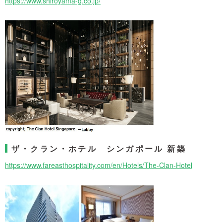
https://www.shiroyama-g.co.jp/
ザ・クラン・ホテル シンガポール 新築
https://www.fareasthospitality.com/en/Hotels/The-Clan-Hotel