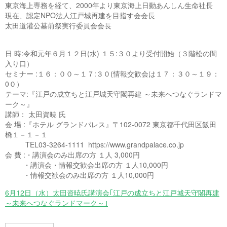
東京海上専務を経て、2000年より東京海上日動あんしん生命社長
現在、認定NPO法人江戸城再建を目指す会会長
太田道灌公墓前祭実行委員会会長
日 時:令和元年６月１２日(水) １５:３０より受付開始（３階松の間
入り口）
セミナー :１６：００～１７:３０(情報交歓会は１７：３０～１９：
0０）
テーマ:『江戸の成立ちと江戸城天守閣再建 ～未来へつなぐランドマ
ーク～』
講師： 太田資暁 氏
会 場 :『ホテル グランドパレス』〒102-0072 東京都千代田区飯田
橋１－１－１
TEL03-3264-1111 https://www.grandpalace.co.jp
会 費 :・講演会のみ出席の方 １人 3,000円
・講演会・情報交歓会出席の方 １人10,000円
・情報交歓会のみ出席の方 １人10,000円
6月12日（水）太田資暁氏講演会｢江戸の成立ちと江戸城天守閣再建
～未来へつなぐランドマーク～｣