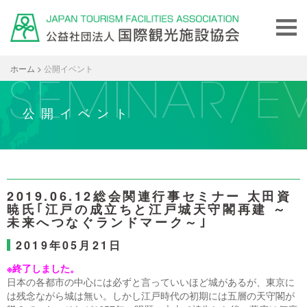
ホーム
>
公開イベント
公開イベント
2019.06.12総会関連行事セミナー 太田資
暁氏｢江戸の成立ちと江戸城天守閣再建 ～
未来へつなぐランドマーク～｣
2019年05月21日
※終了しました。
日本の各都市の中心には必ずと言っていいほど城があるが、東京に
は残念ながら城は無い。しかし江戸時代の初期には五層の天守閣が