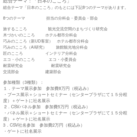
総合テーマ：
「日本のこころ」
総合テーマ「日本のこころ」のもとには下記
8
つのテーマがあります。
8つのテーマ 担当の分科会・委員会・部会
旅するこころ 観光交流空間のまちづくり研究会
木づかいのこころ ホテル都市分科会
巧みのこころ（新UD客室） ホテル都市分科会
巧みのこころ（AI研究） 旅館観光地分科会
匠のこころ インテリア分科会
エコ・小のこころ エコ・小委員会
耐震研究会 耐震研究会
交流部会 建築部会
参加種類（
3
種類）：
１．テーマ展示参加 参加費
8
万円（税込み）
・ブース展示＋ショートセミナー（センタープラザにて１５分程
度）＋ゲートに社名展示
2
．
CSV
パネル参加 参加費
5
万円（税込み）
・パネル展示＋ショートセミナー（センタープラザにて１５分程
度）＋ゲートに社名展示
3
．
CSV
社名参加 参加費
2
万円（税込み）
・ゲートに社名展示