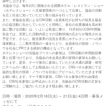
謝申し上げます。
当協会では、毎年
2
月に開催される国際ホテル・レストラン・ショー
（ホテレスショー）へ主催者団体の一つとして出展し、協会の活動
を広く社会に知っていただく取り組みを行っています。
また、全協会会員による
CSV
活動（会員各社がお持ちの知見を協会
の公益活動に生かしていただくと同時に、各社の企業価値を高め利
益に繋げる活動）は、いよいよ軌道に乗り、
10
月
9
日の
CSV
中間報
告会では、充実した活動内容とその活動領域の広がりが報告される
予定です。さらに、観光業界の活況を背景にホテレスショーへの来
場者数は、ここ数年増加の一途をたどり、会員各社の技術・ノウハ
ウを社会に
PR
できる絶好の機会となっています。
ホテレスショーの当協会ブースへの参加は、
CSV
活動の年間総括事
業と位置づけており、当協会の全会員企業の皆様の参加をお願いし
ています。是非、テーマ展示に参加していただき共通の調査・研究
にチームの一員としてお取組みいただくか、
CSV
パネル参加にて公
益的な貴社の技術・ノウハウを社会にアピールしていただきます様
お願い致します。テーマ展示参加、
CSV
パネル参加が叶わぬ場合
は、
CSV
社名参加にお申込みいただき、当協会の
CSV
活動の主旨を
ご理解の上、ご協力いただきます様お願い致します。
日時・場所：
2020
年
2
月
18
日
(
火
)
～
21
日
(
金
) 4
日間・幕張メ
ッセにて