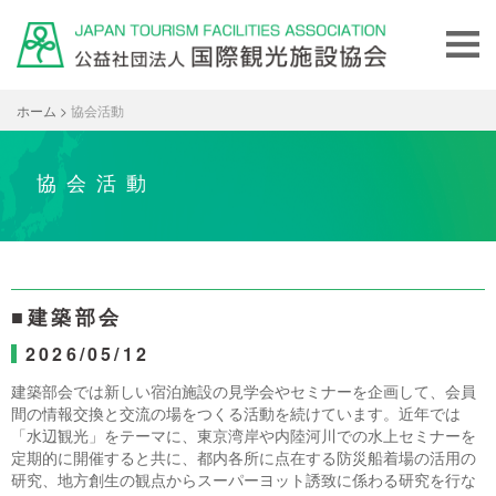
ホーム
>
協会活動
協会活動
■建築部会
2026/05/12
建築部会では新しい宿泊施設の見学会やセミナーを企画して、会員
間の情報交換と交流の場をつくる活動を続けています。近年では
「水辺観光」をテーマに、東京湾岸や内陸河川での水上セミナーを
定期的に開催すると共に、都内各所に点在する防災船着場の活用の
研究、地方創生の観点からスーパーヨット誘致に係わる研究を行な