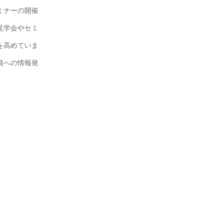
ミナーの開催
見学会やセミ
を高めていま
員への情報発