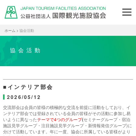
ホーム
>
協会活動
協会活動
■インテリア部会
2026/05/12
交流部会は会員の皆様の積極的な交流を前提に活動をしており、イ
ンテリア部会では登録されている会員の皆様がその活動に参加し易
いように異なった
テーマで
4
つのグループ
(
セミナーグループ・宿泊
施設見学グループ・注目施設見学グループ・新情報発信グループ
)
に
分けて活動しています。年に一度、協会に所属している皆様がより