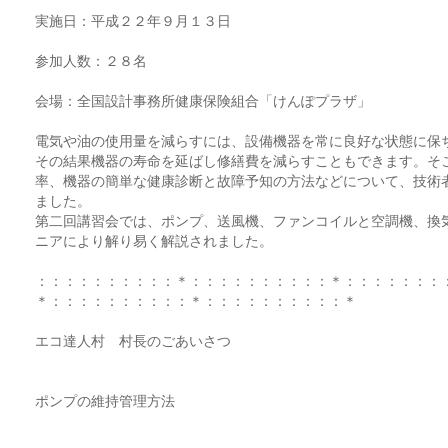
実施日：平成２２年９月１３日
参加人数：２８名
会場：全国設計事務所健康保険組合「けんぽプラザ」
電気や油の使用量を減らすには、設備機器を常に良好な状態に保
その結果機器の寿命を延ばし修繕費を減らすこともできます。そ
率、機器の簡単な健康診断と故障予知の方法などについて、技術
ました。
第二回講習会では、ポンプ、送風機、ファンコイルと空調機、換
ニアにより解り易く解説されました。
：：：：：：：：：：＊：：：：：：：：：：＊：：：：：：：
＊：：：：：：：：：：＊：：：：：：：：：：＊
エコ達人村 村長のごあいさつ
ポンプの維持管理方法