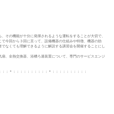
ち、その機能が十分に発揮されるような運転をすることが大切で、
こで今回から３回に亘って、設備機器の仕組みや特徴、機器の効
者でなくても理解できるように解説する講習会を開催することにし
気扇、全熱交換器、浴槽ろ過装置について、専門のサービスエンジ
：：：＊：：：：：：：：：：＊：：：：：：：：：：