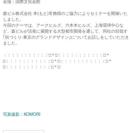
会場：国際文化会館
森ビル株式会社 本(もと)常務様のご協力によりセミナーを開催いた
しました。
今回のテーマは、アークヒルズ、六本木ヒルズ、上海環球中心な
ど、森ビルが活発に展開する大型都市開発を通して、同社の目指す
｢街づくり-東京のグランドデザイン｣についてお話しをしていただき
ました。
：：：：：：：：：：：□＊□：：：：：：：：：：：□＊
□：：：：：：：：：：：□＊□：：：：：：：：：：：□＊
□：：：：：：：：：：：□＊□
写真撮影：KOMORI