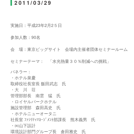
2011/03/29
実施日：平成23年2月2５日
参加人数：90名
会 場：東京ビッグサイト 会場内主催者団体セミナールーム
セミナーテーマ： 「水光熱量３０％削減への挑戦」
パネラー：
・ホテル泉慶
取締役社長室長 飯田武志 氏
・大 川 荘
管理部部長 南雲 猛 氏
・ロイヤルパークホテル
施設管理部 森田高史 氏
・ホテルニューオータニ
社長室 ﾌｧｼﾘﾃｨﾏﾈｰｼﾞﾒﾝﾄ部課長 熊木義男 氏
・㈱山下設計
環境設計部門グループ長 倉田雅史 氏