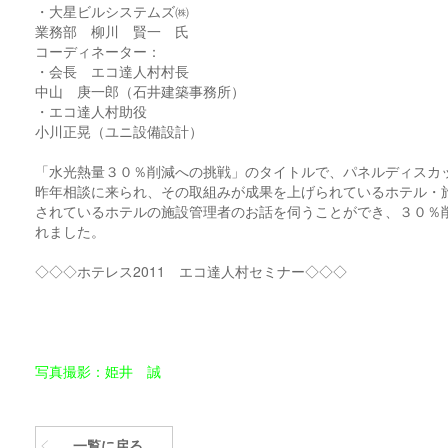
・大星ビルシステムズ㈱
業務部 柳川 賢一 氏
コーディネーター：
・会長 エコ達人村村長
中山 庚一郎（石井建築事務所）
・エコ達人村助役
小川正晃（ユニ設備設計）
「水光熱量３０％削減への挑戦」のタイトルで、パネルディスカ
昨年相談に来られ、その取組みが成果を上げられているホテル・
されているホテルの施設管理者のお話を伺うことができ、３０％
れました。
◇◇◇ホテレス2011 エコ達人村セミナー◇◇◇
写真撮影：姫井 誠
一覧に戻る