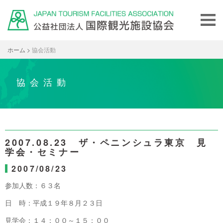
ホーム
>
協会活動
協会活動
2007.08.23 ザ・ペニンシュラ東京 見
学会・セミナー
2007/08/23
参加人数：６３名
日 時：平成１９年８月２３日
見学会：１４：００～１５：００