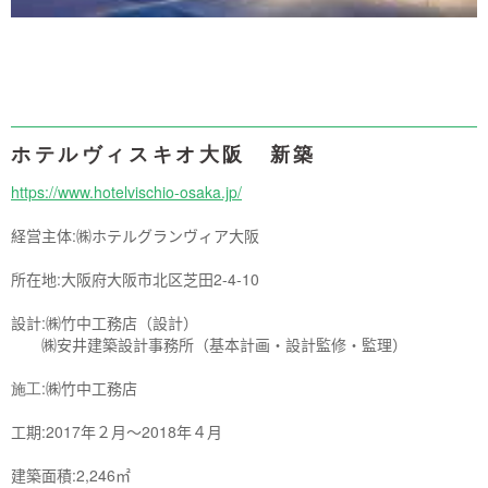
ホテルヴィスキオ大阪 新築
https://www.hotelvischio-osaka.jp/
経営主体:
㈱ホテルグランヴィア大阪
所在地:
大阪府大阪市北区芝田
2-4-10
設計:
㈱竹中工務店（設計）
㈱安井建築設計事務所（基本計画
・
設計監修
・
監理）
施工:
㈱竹中工務店
工期:
2017
年２月～
2018
年４月
建築面積:
2,246
㎡