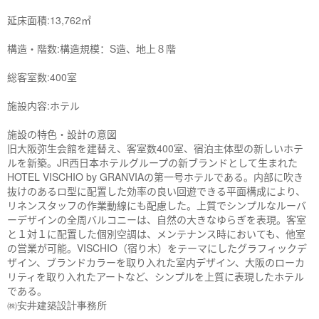
延床面積:
13,762
㎡
構造
・
階数:
構造規模：
S
造、地上８階
総客室数:
400
室
施設内容:
ホテル
施設の特色
・
設計の意図
旧大阪弥生会館を建替え、客室数
400
室、宿泊主体型の新しいホテ
ルを新築。
JR
西日本ホテルグループの新ブランドとして生まれた
HOTEL VISCHIO by GRANVIA
の第一号ホテルである。内部に吹き
抜けのあるロ型に配置した効率の良い回遊できる平面構成により、
リネンスタッフの作業動線にも配慮した。上質でシンプルなルーバ
ーデザインの全周バルコニーは、自然の大きなゆらぎを表現。客室
と１対１に配置した個別空調は、メンテナンス時においても、他室
の営業が可能。
VISCHIO
（宿り木）をテーマにしたグラフィックデ
ザイン、ブランドカラーを取り入れた室内デザイン、大阪のローカ
リティを取り入れたアートなど、シンプルを上質に表現したホテル
である。
㈱安井建築設計事務所