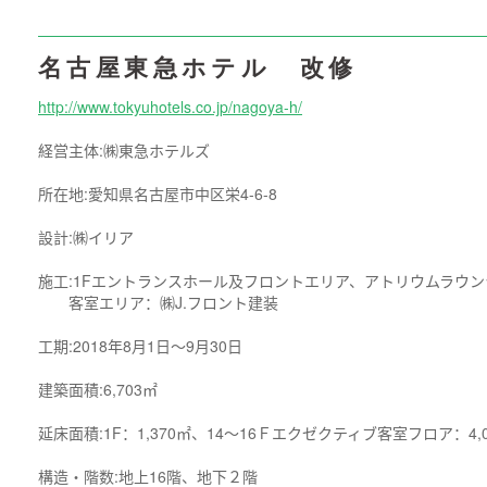
名古屋東急ホテル 改修
http://www.tokyuhotels.co.jp/nagoya-h/
経営主体:
㈱東急ホテルズ
所在地:
愛知県名古屋市中区栄
4-6-8
設計:
㈱イリア
施工:
1F
エントランスホール及フロントエリア、アトリウムラウン
客室エリア：㈱
J.
フロント建装
工期:
2018
年
8
月
1
日～
9
月
30
日
建築面積:
6,703
㎡
延床面積:
1F
：
1,370
㎡、
14
～
16
Ｆエクゼクティブ客室フロア：
4,
構造
・
階数:
地上
16
階、地下２階