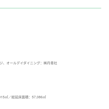
ジ、オールデイダイニング：㈱丹青社
015
㎡／総延床面積：
57,086
㎡