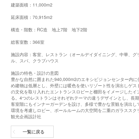
建築面積：11,000m2
延床面積：70,915m2
構造・階数：RC造 地上7階 地下2階
総客室数：366室
施設内容：客室、レストラン（オールデイダイニング、中華、グ
ル、スパ、クラブハウス
施設の特色・設計の意図
豊かな自然に囲まれた940,000m2のエキシビジョンセンター
め建物は低層とし、外壁には暖色を使いリゾート性を演出しゲス
の文化を取り入れたエントランスロビーと棚田をイメージしたイ
る。4つのレストランはそれぞれテーマの違うデザインとし、長
客室階にもインナーガーデンを設け、多様で豊かな景観を演出し
環境を考慮しロビー、ボールルームの大空間を二重のガラススク
観光企画設計社
一覧に戻る