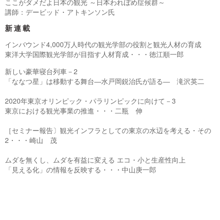
ここがダメだよ日本の観光 ～日本われぼめ症候群～
講師：デービッド・アトキンソン氏
新連載
インバウンド4,000万人時代の観光学部の役割と観光人材の育成
東洋大学国際観光学部が目指す人材育成・・・徳江順一郎
新しい豪華寝台列車－2
「ななつ星」は移動する舞台―水戸岡鋭治氏が語る― 滝沢英二
2020年東京オリンピック・パラリンピックに向けて－3
東京における観光事業の推進・・・二瓶 伸
［セミナー報告〕観光インフラとしての東京の水辺を考える・その
2・・・崎山 茂
ムダを無くし、ムダを有益に変える エコ・小と生産性向上
「見える化」の情報を反映する・・・中山庚一郎