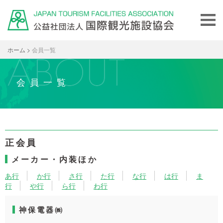
ホーム
>
会員一覧
会員一覧
正会員
メーカー・内装ほか
あ行
か行
さ行
た行
な行
は行
ま
行
や行
ら行
わ行
神保電器㈱