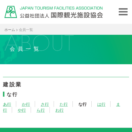
ホーム
>
会員一覧
会員一覧
建設業
な行
あ行
か行
さ行
た行
な行
は行
ま
行
や行
ら行
わ行